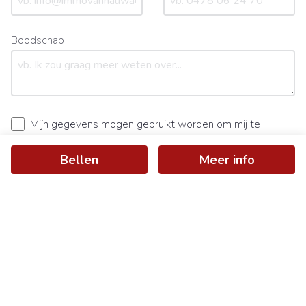
Boodschap
Mijn gegevens mogen gebruikt worden om mij te
contacteren.
Bellen
Meer info
Ik ga akkoord met de
gebruiksvoorwaarden
en het
privacybeleid
.
Bericht verzenden