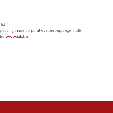
lid
passing zijnde corporatieve beroepsregels CIB
der
www.cib.be
.