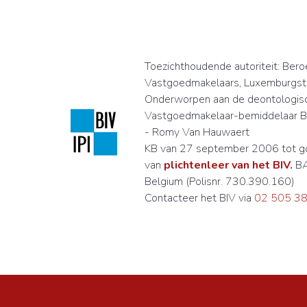
Toezichthoudende autoriteit:
Beroe
Vastgoedmakelaars,
Luxemburgst
Onderworpen aan de deontologis
Vastgoedmakelaar-bemiddelaar BI
- Romy Van Hauwaert
KB van 27 september 2006 tot go
van
plichtenleer van het BIV.
BA
Belgium (Polisnr. 730.390.160)
Contacteer het BIV via
02 505 38