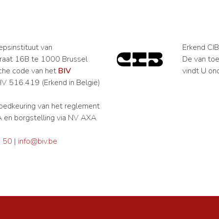
psinstituut van
Erkend CIB 
raat 16B te 1000 Brussel
De van toe
che code van het
BIV
vindt U on
V 516.419 (Erkend in België)
edkeuring van het reglement
 en borgstelling via NV AXA
 50
|
info@biv.be