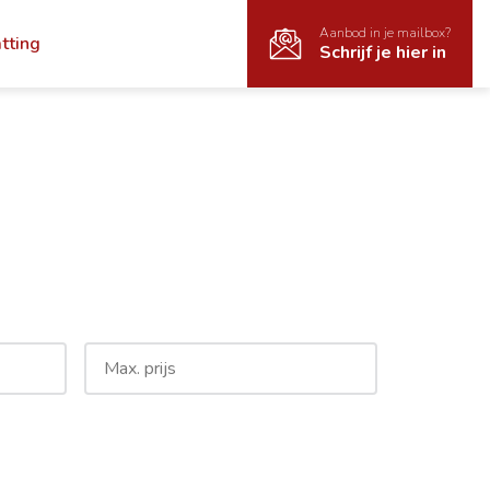
Aanbod in je mailbox?
atting
Schrijf je hier in