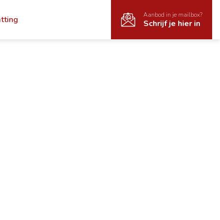
Aanbod in je mailbox?
atting
Schrijf je hier in